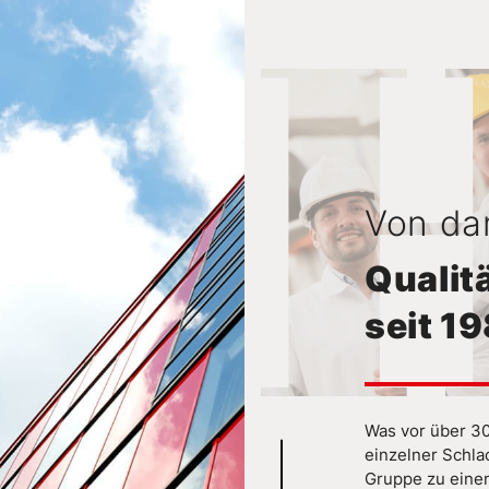
Von da
Qualit
seit 1
Was vor über 30
einzelner Schla
Gruppe zu einem