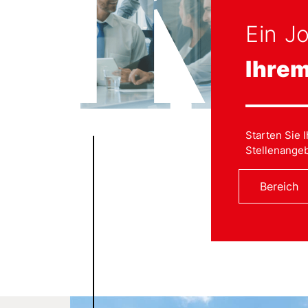
Ein J
Ihre
Starten Sie 
Stellenangeb
Bereich