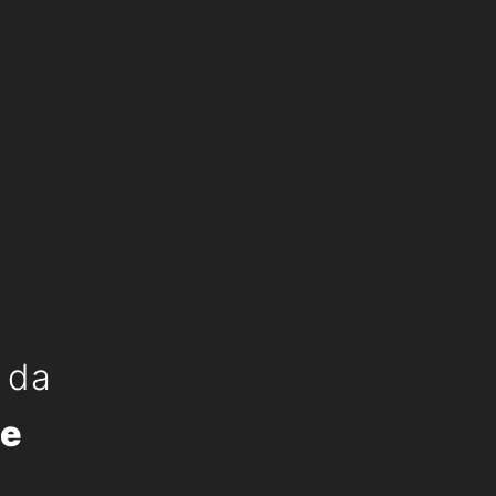
e da
ie