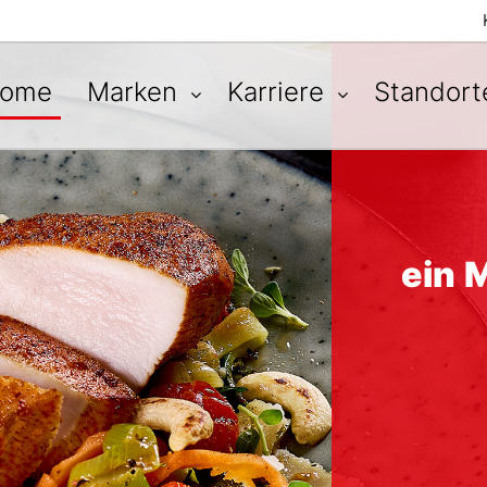
ome
Marken
Karriere
Standor
Zeitge
ein 
Wi
Qual
Das