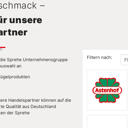
eschmack –
ür unsere
artner
Filtern nach:
rt die Sprehe Unternehmensgruppe
F
Auswahl an
flügelprodukten
ere Handelspartner können auf die
erte Qualität aus Deutschland
rken der Sprehe