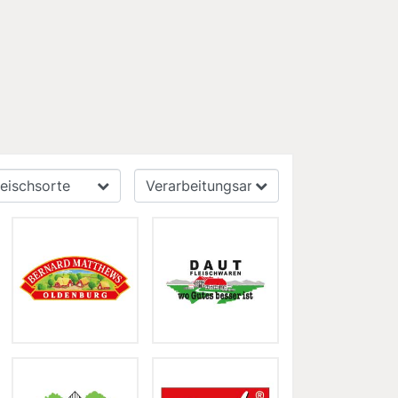
leischsorte
Verarbeitungsart